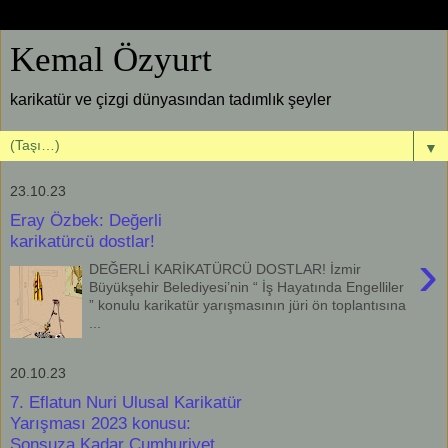
Kemal Özyurt
karikatür ve çizgi dünyasından tadımlık şeyler
▼
23.10.23
Eray Özbek: Değerli
karikatürcü dostlar!
›
DEĞERLİ KARİKATÜRCÜ DOSTLAR! İzmir
Büyükşehir Belediyesi’nin “ İş Hayatında Engelliler
” konulu karikatür yarışmasının jüri ön toplantısına
...
20.10.23
7. Eflatun Nuri Ulusal Karikatür
Yarışması 2023 konusu:
Sonsuza Kadar Cumhuriyet