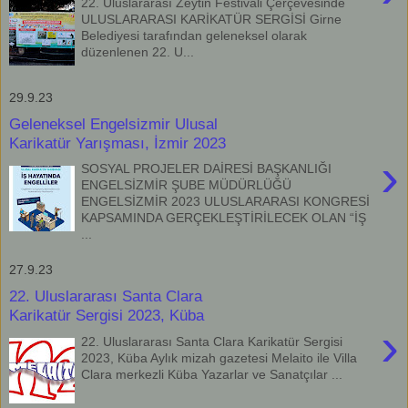
22. Uluslararası Zeytin Festivali Çerçevesinde
ULUSLARARASI KARİKATÜR SERGİSİ Girne
Belediyesi tarafından geleneksel olarak
düzenlenen 22. U...
29.9.23
Geleneksel Engelsizmir Ulusal
Karikatür Yarışması, İzmir 2023
›
SOSYAL PROJELER DAİRESİ BAŞKANLIĞI
ENGELSİZMİR ŞUBE MÜDÜRLÜĞÜ
ENGELSİZMİR 2023 ULUSLARARASI KONGRESİ
KAPSAMINDA GERÇEKLEŞTİRİLECEK OLAN “İŞ
...
27.9.23
22. Uluslararası Santa Clara
Karikatür Sergisi 2023, Küba
›
22. Uluslararası Santa Clara Karikatür Sergisi
2023, Küba Aylık mizah gazetesi Melaito ile Villa
Clara merkezli Küba Yazarlar ve Sanatçılar ...