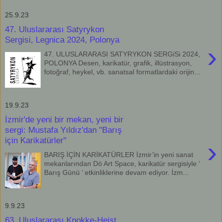
25.9.23
47. Uluslararası Satyrykon
Sergisi, Legnica 2024, Polonya
›
47. ULUSLARARASI SATYRYKON SERGiSi 2024,
POLONYA Desen, karikatür, grafik, illüstrasyon,
fotoğraf, heykel, vb. sanatsal formatlardaki orijin...
19.9.23
İzmir'de yeni bir mekan, yeni bir
sergi: Mustafa Yıldız'dan "Barış
için Karikatürler"
›
BARIŞ İÇİN KARİKATÜRLER İzmir’in yeni sanat
mekanlarından Dö Art Space, karikatür sergisiyle ‘
Barış Günü ’ etkinliklerine devam ediyor. İzm...
9.9.23
63. Uluslararası Knokke-Heist